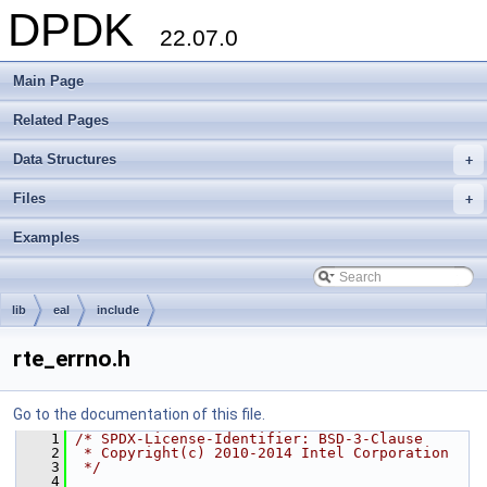
DPDK
22.07.0
Main Page
Related Pages
Data Structures
+
Files
+
Examples
lib
eal
include
rte_errno.h
Go to the documentation of this file.
    1
/* SPDX-License-Identifier: BSD-3-Clause
    2
 * Copyright(c) 2010-2014 Intel Corporation
    3
 */
    4