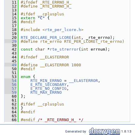
   11
#ifndef _RTE_ERRNO_H_
   12
#define _RTE_ERRNO_H_
   13
   14
#ifdef __cplusplus
   15
extern
"C"
 {
   16
#endif
   17
   18
#include <
rte_per_lcore.h
>
   19
   20
RTE_DECLARE_PER_LCORE
(
int
, _rte_errno); 
   29
#define rte_errno RTE_PER_LCORE(_rte_errno)
   30
   42
const
char
 *
rte_strerror
(
int
 errnum);
   43
   44
#ifndef __ELASTERROR
   45
   49
#define __ELASTERROR 1000
   50
#endif
   51
   53
enum
 {
   54
RTE_MIN_ERRNO
 = 
__ELASTERROR
, 
   56
E_RTE_SECONDARY
, 
   57
E_RTE_NO_CONFIG
, 
   59
RTE_MAX_ERRNO
   60
 };
   61
   62
#ifdef __cplusplus
   63
 }
   64
#endif
   65
   66
#endif 
/* _RTE_ERRNO_H_ */
Generated by
1.8.13