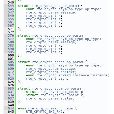
  540
  544
struct 
rte_crypto_dsa_op_param
 {
  545
enum
rte_crypto_asym_op_type
op_type
;
  547
rte_crypto_param
message
;
  549
rte_crypto_uint
k
;
  555
rte_crypto_uint
r
;
  561
rte_crypto_uint
s
;
  567
rte_crypto_uint
y
;
  571
};
  572
  576
struct 
rte_crypto_ecdsa_op_param
 {
  577
enum
rte_crypto_asym_op_type
op_type
;
  580
rte_crypto_param
message
;
  583
rte_crypto_uint
k
;
  590
rte_crypto_uint
r
;
  595
rte_crypto_uint
s
;
  600
};
  601
  605
struct 
rte_crypto_eddsa_op_param
 {
  606
enum
rte_crypto_asym_op_type
op_type
;
  609
rte_crypto_param
message
;
  612
rte_crypto_param
context
;
  617
enum
rte_crypto_edward_instance
instance
;
  620
rte_crypto_uint
sign
;
  625
};
  626
  630
struct 
rte_crypto_ecpm_op_param
 {
  631
struct 
rte_crypto_ec_point
p
;
  634
struct 
rte_crypto_ec_point
r
;
  637
rte_crypto_param
scalar
;
  639
};
  640
  644
enum
rte_crypto_sm2_op_capa
 {
  645
RTE_CRYPTO_SM2_RNG
,