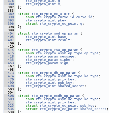
  378
rte_crypto_uint
g
;
  380
rte_crypto_uint
x
;
  382
};
  383
  389
struct 
rte_crypto_ec_xform
 {
  390
enum
rte_crypto_curve_id
curve_id
;
  393
rte_crypto_uint
pkey
;
  396
struct 
rte_crypto_ec_point
q
;
  398
};
  399
  404
struct 
rte_crypto_mod_op_param
 {
  405
rte_crypto_uint
base
;
  407
rte_crypto_uint
result
;
  409
};
  410
  414
struct 
rte_crypto_rsa_op_param
 {
  415
enum
rte_crypto_asym_op_type
op_type
;
  418
rte_crypto_param
message
;
  435
rte_crypto_param
cipher
;
  453
rte_crypto_param
sign
;
  467
};
  468
  473
struct 
rte_crypto_dh_op_param
 {
  474
enum
rte_crypto_asym_ke_type
ke_type
;
  476
rte_crypto_uint
priv_key
;
  490
rte_crypto_uint
pub_key
;
  498
rte_crypto_uint
shared_secret
;
  503
};
  504
  508
struct 
rte_crypto_ecdh_op_param
 {
  509
enum
rte_crypto_asym_ke_type
ke_type
;
  511
rte_crypto_uint
priv_key
;
  525
struct 
rte_crypto_ec_point
pub_key
;
  534
struct 
rte_crypto_ec_point
shared_secret
;
  539
};