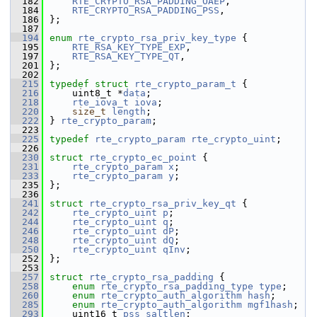
  182
RTE_CRYPTO_RSA_PADDING_OAEP
,
  184
RTE_CRYPTO_RSA_PADDING_PSS
,
  186
};
  187
  194
enum
rte_crypto_rsa_priv_key_type
 {
  195
RTE_RSA_KEY_TYPE_EXP
,
  197
RTE_RSA_KEY_TYPE_QT
,
  201
};
  202
  215
typedef
struct 
rte_crypto_param_t
 {
  216
    uint8_t *
data
;
  218
rte_iova_t
iova
;
  220
size_t
length
;
  222
} 
rte_crypto_param
;
  223
  225
typedef
rte_crypto_param
rte_crypto_uint
;
  226
  230
struct 
rte_crypto_ec_point
 {
  231
rte_crypto_param
x
;
  233
rte_crypto_param
y
;
  235
};
  236
  241
struct 
rte_crypto_rsa_priv_key_qt
 {
  242
rte_crypto_uint
p
;
  244
rte_crypto_uint
q
;
  246
rte_crypto_uint
dP
;
  248
rte_crypto_uint
dQ
;
  250
rte_crypto_uint
qInv
;
  252
};
  253
  257
struct 
rte_crypto_rsa_padding
 {
  258
enum
rte_crypto_rsa_padding_type
type
;
  260
enum
rte_crypto_auth_algorithm
hash
;
  285
enum
rte_crypto_auth_algorithm
mgf1hash
;
  293
    uint16_t 
pss_saltlen
;