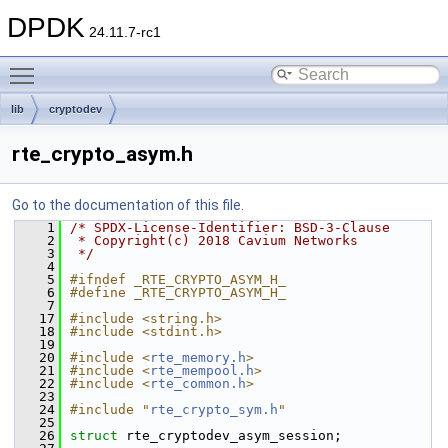
DPDK
24.11.7-rc1
Toggle main menu visibility
lib
cryptodev
rte_crypto_asym.h
Go to the documentation of this file.
    1
/* SPDX-License-Identifier: BSD-3-Clause
    2
 * Copyright(c) 2018 Cavium Networks
    3
 */
    4
    5
#ifndef _RTE_CRYPTO_ASYM_H_
    6
#define _RTE_CRYPTO_ASYM_H_
    7
   17
#include <string.h>
   18
#include <stdint.h>
   19
   20
#include <
rte_memory.h
>
   21
#include <
rte_mempool.h
>
   22
#include <
rte_common.h
>
   23
   24
#include "
rte_crypto_sym.h
"
   25
   26
struct 
rte_cryptodev_asym_session;