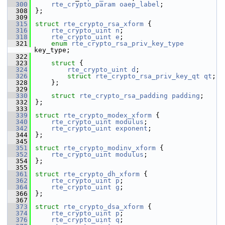
  300
rte_crypto_param
oaep_label
;
  308
};
  309
  315
struct 
rte_crypto_rsa_xform
 {
  316
rte_crypto_uint
n
;
  318
rte_crypto_uint
e
;
  321
enum
rte_crypto_rsa_priv_key_type
key_type;
  322
  323
struct 
{
  324
rte_crypto_uint
d
;
  326
struct 
rte_crypto_rsa_priv_key_qt
qt
;
  328
    };
  329
  330
struct 
rte_crypto_rsa_padding
padding
;
  332
};
  333
  339
struct 
rte_crypto_modex_xform
 {
  340
rte_crypto_uint
modulus
;
  342
rte_crypto_uint
exponent
;
  344
};
  345
  351
struct 
rte_crypto_modinv_xform
 {
  352
rte_crypto_uint
modulus
;
  354
};
  355
  361
struct 
rte_crypto_dh_xform
 {
  362
rte_crypto_uint
p
;
  364
rte_crypto_uint
g
;
  366
};
  367
  373
struct 
rte_crypto_dsa_xform
 {
  374
rte_crypto_uint
p
;
  376
rte_crypto_uint
q
;