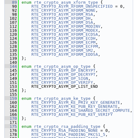
   89
enum
rte_crypto_asym_xform_type
 {
   90
RTE_CRYPTO_ASYM_XFORM_UNSPECIFIED
 = 0,
   92
RTE_CRYPTO_ASYM_XFORM_NONE
,
   98
RTE_CRYPTO_ASYM_XFORM_RSA
,
  102
RTE_CRYPTO_ASYM_XFORM_DH
,
  107
RTE_CRYPTO_ASYM_XFORM_DSA
,
  112
RTE_CRYPTO_ASYM_XFORM_MODINV
,
  116
RTE_CRYPTO_ASYM_XFORM_MODEX
,
  120
RTE_CRYPTO_ASYM_XFORM_ECDSA
,
  124
RTE_CRYPTO_ASYM_XFORM_ECDH
,
  126
RTE_CRYPTO_ASYM_XFORM_ECPM
,
  128
RTE_CRYPTO_ASYM_XFORM_ECFPM
,
  130
RTE_CRYPTO_ASYM_XFORM_SM2
,
  135
RTE_CRYPTO_ASYM_XFORM_EDDSA
,
  139
};
  140
  144
enum
rte_crypto_asym_op_type
 {
  145
RTE_CRYPTO_ASYM_OP_ENCRYPT
,
  147
RTE_CRYPTO_ASYM_OP_DECRYPT
,
  149
RTE_CRYPTO_ASYM_OP_SIGN
,
  151
RTE_CRYPTO_ASYM_OP_VERIFY
,
  153
    RTE_CRYPTO_ASYM_OP_LIST_END
  154
};
  155
  159
enum
rte_crypto_asym_ke_type
 {
  160
RTE_CRYPTO_ASYM_KE_PRIV_KEY_GENERATE
,
  162
RTE_CRYPTO_ASYM_KE_PUB_KEY_GENERATE
,
  164
RTE_CRYPTO_ASYM_KE_SHARED_SECRET_COMPUTE
,
  166
RTE_CRYPTO_ASYM_KE_PUB_KEY_VERIFY
  170
};
  171
  175
enum
rte_crypto_rsa_padding_type
 {
  176
RTE_CRYPTO_RSA_PADDING_NONE
 = 0,
  178
RTE_CRYPTO_RSA_PADDING_PKCS1_5
,