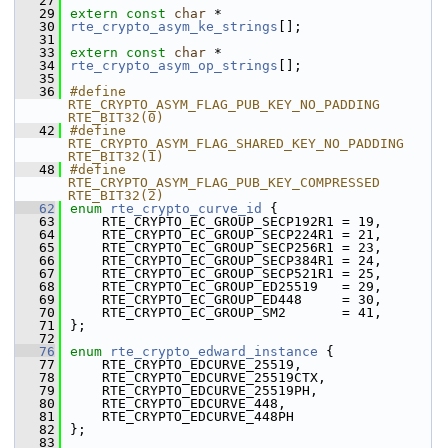
   27
   29
extern
const
char
 *
   30
rte_crypto_asym_ke_strings
[];
   31
   33
extern
const
char
 *
   34
rte_crypto_asym_op_strings
[];
   35
   36
#define 
RTE_CRYPTO_ASYM_FLAG_PUB_KEY_NO_PADDING     
RTE_BIT32(0)
   42
#define 
RTE_CRYPTO_ASYM_FLAG_SHARED_KEY_NO_PADDING  
RTE_BIT32(1)
   48
#define 
RTE_CRYPTO_ASYM_FLAG_PUB_KEY_COMPRESSED     
RTE_BIT32(2)
   62
enum
rte_crypto_curve_id
 {
   63
    RTE_CRYPTO_EC_GROUP_SECP192R1 = 19,
   64
    RTE_CRYPTO_EC_GROUP_SECP224R1 = 21,
   65
    RTE_CRYPTO_EC_GROUP_SECP256R1 = 23,
   66
    RTE_CRYPTO_EC_GROUP_SECP384R1 = 24,
   67
    RTE_CRYPTO_EC_GROUP_SECP521R1 = 25,
   68
    RTE_CRYPTO_EC_GROUP_ED25519   = 29,
   69
    RTE_CRYPTO_EC_GROUP_ED448     = 30,
   70
    RTE_CRYPTO_EC_GROUP_SM2       = 41,
   71
};
   72
   76
enum
rte_crypto_edward_instance
 {
   77
    RTE_CRYPTO_EDCURVE_25519,
   78
    RTE_CRYPTO_EDCURVE_25519CTX,
   79
    RTE_CRYPTO_EDCURVE_25519PH,
   80
    RTE_CRYPTO_EDCURVE_448,
   81
    RTE_CRYPTO_EDCURVE_448PH
   82
};
   83