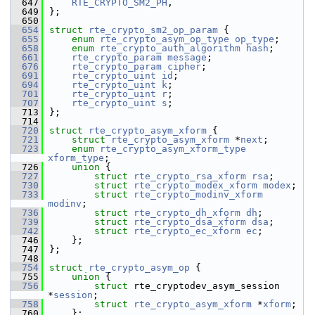
  647
RTE_CRYPTO_SM2_PH
,
  649
};
  650
  654
struct 
rte_crypto_sm2_op_param
 {
  655
enum
rte_crypto_asym_op_type
op_type
;
  658
enum
rte_crypto_auth_algorithm
hash
;
  661
rte_crypto_param
message
;
  676
rte_crypto_param
cipher
;
  691
rte_crypto_uint
id
;
  694
rte_crypto_uint
k
;
  701
rte_crypto_uint
r
;
  707
rte_crypto_uint
s
;
  713
};
  714
  720
struct 
rte_crypto_asym_xform
 {
  721
struct 
rte_crypto_asym_xform
 *
next
;
  723
enum
rte_crypto_asym_xform_type
xform_type
;
  726
union 
{
  727
struct 
rte_crypto_rsa_xform
rsa
;
  730
struct 
rte_crypto_modex_xform
modex
;
  733
struct 
rte_crypto_modinv_xform
modinv
;
  736
struct 
rte_crypto_dh_xform
dh
;
  739
struct 
rte_crypto_dsa_xform
dsa
;
  742
struct 
rte_crypto_ec_xform
ec
;
  746
    };
  747
};
  748
  754
struct 
rte_crypto_asym_op
 {
  755
union 
{
  756
struct 
rte_cryptodev_asym_session 
*
session
;
  758
struct 
rte_crypto_asym_xform
 *
xform
;
  760
    };