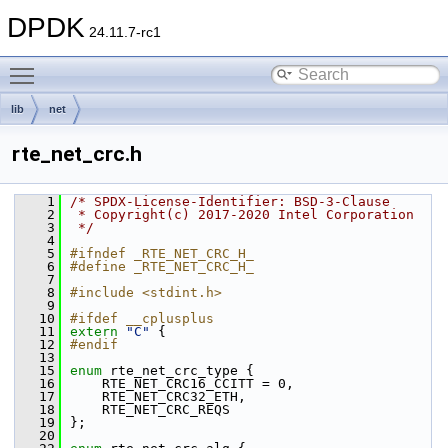
DPDK
24.11.7-rc1
Toggle main menu visibility
lib
net
rte_net_crc.h
    1
/* SPDX-License-Identifier: BSD-3-Clause
    2
 * Copyright(c) 2017-2020 Intel Corporation
    3
 */
    4
    5
#ifndef _RTE_NET_CRC_H_
    6
#define _RTE_NET_CRC_H_
    7
    8
#include <stdint.h>
    9
   10
#ifdef __cplusplus
   11
extern
"C"
 {
   12
#endif
   13
   15
enum
 rte_net_crc_type {
   16
    RTE_NET_CRC16_CCITT = 0,
   17
    RTE_NET_CRC32_ETH,
   18
    RTE_NET_CRC_REQS
   19
};
   20