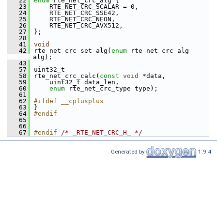
   22
enum
 rte_net_crc_alg {
   23
    RTE_NET_CRC_SCALAR = 0,
   24
    RTE_NET_CRC_SSE42,
   25
    RTE_NET_CRC_NEON,
   26
    RTE_NET_CRC_AVX512,
   27
};
   28
   41
void
   42
rte_net_crc_set_alg(
enum
 rte_net_crc_alg 
alg);
   43
   57
uint32_t
   58
rte_net_crc_calc(
const
void
 *data,
   59
    uint32_t data_len,
   60
enum
 rte_net_crc_type type);
   61
   62
#ifdef __cplusplus
   63
}
   64
#endif
   65
   66
   67
#endif 
/* _RTE_NET_CRC_H_ */
Generated by
1.9.4